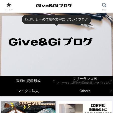
メニュー
検索
Dr.さいとーの体験を文字にしていくブログ
フリーランス医
医師の資産形成
フリーランス医師や医師起業についての記事を紹介します。
マイクロ法人
Others