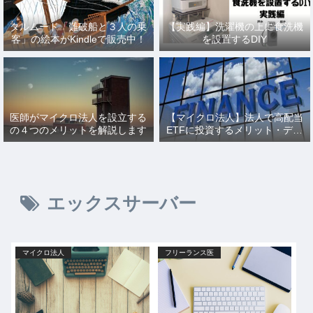
タルムード「難破船と３人の乗
【実践編】洗濯機の上に食洗機
客」の絵本がKindleで販売中！
を設置するDIY
医師がマイクロ法人を設立する
【マイクロ法人】法人で高配当
の４つのメリットを解説します
ETFに投資するメリット・デメ
リットとその仕訳を解説
エックスサーバー
マイクロ法人
フリーランス医