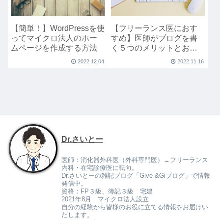
【簡単！】WordPressを使
【フリーランス医におす
ってマイクロ法人のホー
すめ】医師がブログを書
ムページを作成する方法
く５つのメリットとおす
すめの仕様
2022.12.04
2022.11.16
Dr.さいとー
医師：消化器外科医（外科専門医）→フリーランス
内科・在宅診療医に転向。
Dr.さいとーの雑記ブログ「Give &Giブログ」で情報
発信中。
資格：FP３級、簿記３級 宅建
2021年8月 マイクロ法人設立
自分の経験から皆様のお役に立てる情報をお届けい
たします。