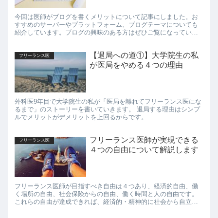
今回は医師がブログを書くメリットについて記事にしました。お
すすめのサーバーやプラットフォーム、ブログテーマについても
紹介しています。ブログの興味のある方はぜひご覧になっていた
だければ幸いです。
【退局への道①】大学院生の私
フリーランス医
が医局をやめる４つの理由
外科医9年目で大学院生の私が「医局を離れてフリーランス医にな
るまで」のストーリーを書いていきます。 退局する理由はシンプ
ルでメリットがデメリットを上回るからです。
フリーランス医師が実現できる
フリーランス医
４つの自由について解説します
フリーランス医師が目指すべき自由は４つあり、経済的自由、働
く場所の自由、社会保険からの自由、働く時間と人の自由です。
これらの自由が達成できれば、経済的・精神的に社会から自立し
た生活が実現できます。