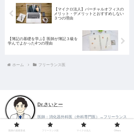
【マイクロ法人】バーチャルオフィスの
メリット・デメリットとおすすめしない
３つの理由
【簿記の基礎を学ぶ】医師が簿記３級を
学んでよかった4つの理由
ホーム
フリーランス医
Dr.さいとー
医師：消化器外科医（外科専門医）→フリーランス
内科・在宅診療医に転向。
Dr.さいとーの雑記ブログ「Give &Giブログ」で情報
発信中。
医師の資産形成
フリーランス医
マイクロ法人
Others