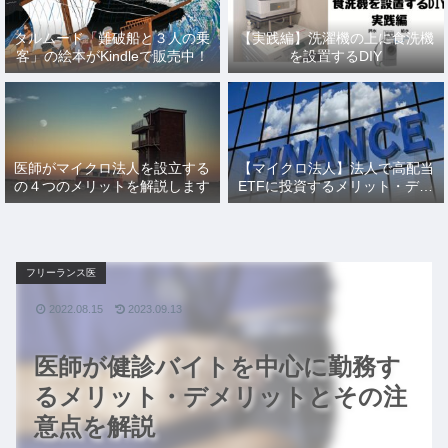
タルムード「難破船と３人の乗
【実践編】洗濯機の上に食洗機
客」の絵本がKindleで販売中！
を設置するDIY
医師がマイクロ法人を設立する
【マイクロ法人】法人で高配当
の４つのメリットを解説します
ETFに投資するメリット・デメ
リットとその仕訳を解説
フリーランス医
2022.08.15
2023.09.13
医師が健診バイトを中心に勤務す
るメリット・デメリットとその注
意点を解説