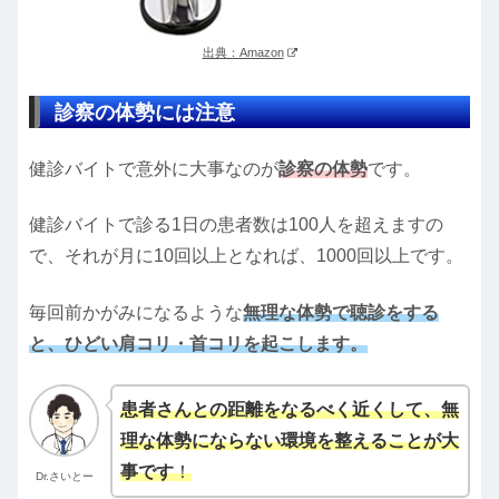
出典：Amazon
診察の体勢には注意
健診バイトで意外に大事なのが
診察の体勢
です。
健診バイトで診る1日の患者数は100人を超えますの
で、それが月に10回以上となれば、1000回以上です。
毎回前かがみになるような
無理な体勢で聴診をする
と、ひどい肩コリ・首コリを起こします。
患者さんとの距離をなるべく近くして、無
理な体勢にならない環境を整えることが大
事です
！
Dr.さいとー