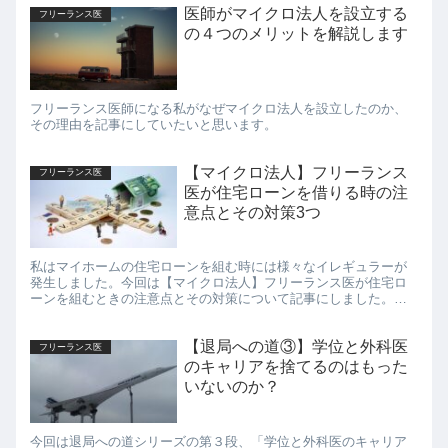
医師がマイクロ法人を設立する
フリーランス医
の４つのメリットを解説します
フリーランス医師になる私がなぜマイクロ法人を設立したのか、
その理由を記事にしていたいと思います。
【マイクロ法人】フリーランス
フリーランス医
医が住宅ローンを借りる時の注
意点とその対策3つ
私はマイホームの住宅ローンを組む時には様々なイレギュラーが
発生しました。今回は【マイクロ法人】フリーランス医が住宅ロ
ーンを組むときの注意点とその対策について記事にしました。フ
リーランス医やマイクロ法人設立を考えている方の参考になれば
嬉しいです。
【退局への道③】学位と外科医
フリーランス医
のキャリアを捨てるのはもった
いないのか？
今回は退局への道シリーズの第３段、「学位と外科医のキャリア