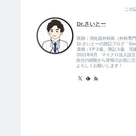
この
Dr.さいとー
医師：消化器外科医（外科専
Dr.さいとーの雑記ブログ「Gi
資格：FP３級、簿記３級 宅
2021年8月 マイクロ法人設立
自分の経験から皆様のお役に立
よろしくお願いします！