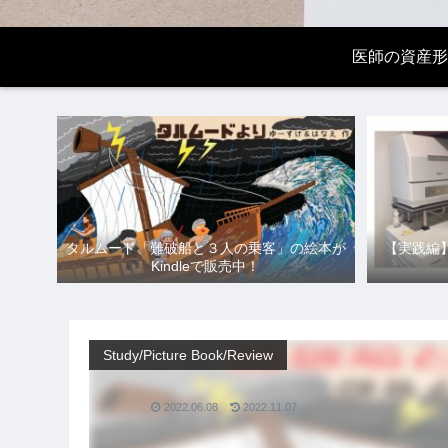
医師の資産形
タルムード「難破船と３人の乗客」の絵本が
【実践編
Kindleで販売中！
Study/Picture Book/Review
2022.06.08
2022.11.07