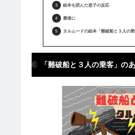
絵本を読んだ息子の反応
最後に
タルムードの絵本「難破船と３人の乗
「難破船と３人の乗客」の