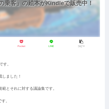
乗客」の絵本がKindleで販売中！
Pocket
LINE
コピー
です。
成しました！
規範とそれに対する議論集です。
です。