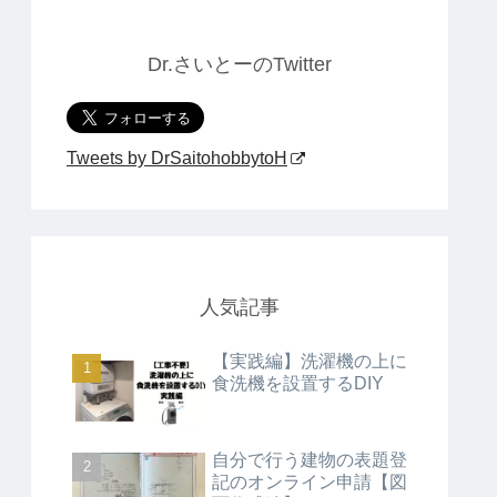
Dr.さいとーのTwitter
Tweets by DrSaitohobbytoH
人気記事
【実践編】洗濯機の上に
食洗機を設置するDIY
自分で行う建物の表題登
記のオンライン申請【図