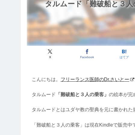
タルムード「難破船と３人の
X
Facebook
はてブ
こんにちは。
フリーランス医師のDr.さいとー
タルムード
「難破船と３人の乗客」
の絵本が完
タルムードとはユダヤ教の聖典を元に書かれた
「難破船と３人の乗客」は現在Kindleで販売中